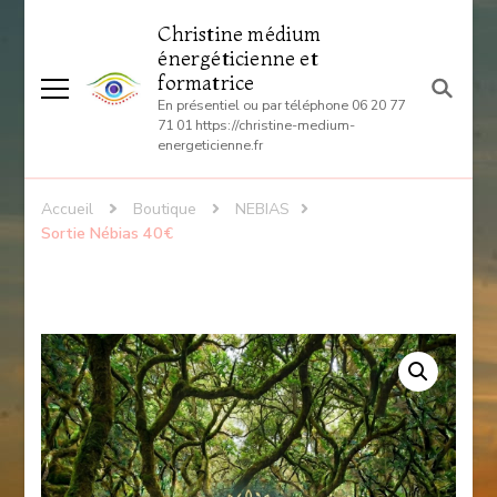
Christine médium
énergéticienne et
formatrice
En présentiel ou par téléphone 06 20 77
71 01 https://christine-medium-
energeticienne.fr
Accueil
Boutique
NEBIAS
Sortie Nébias 40€