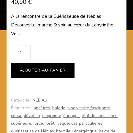
40,00
€
A la rencontre de la Guérisseuse de Nébias
Découverte, marche & soin
au cœur du Labyrinthe
Vert
quantité
de
Sortie
AJOUTER AU PANIER
Nébias
40€
Catégorie :
NEBIAS
Étiquettes :
ancêtres
,
balade
,
biodiversité fascinante
,
coeur
,
dévotion
,
empreinte
,
énergies
,
état de conscience
supérieure
,
force
,
forêt
,
fréquences particulières
,
guérisseuse de Nébias
,
haut lieu énergétique
,
havre de