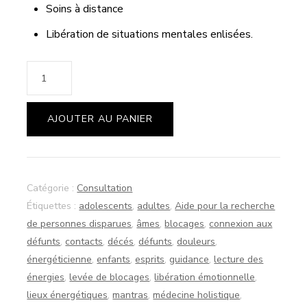
Soins à distance
Libération de situations mentales enlisées.
quantité
de
GUIDANCE
AJOUTER AU PANIER
70€
/
1H15
Catégorie :
Consultation
Étiquettes :
adolescents
,
adultes
,
Aide pour la recherche
de personnes disparues
,
âmes
,
blocages
,
connexion aux
défunts
,
contacts
,
décés
,
défunts
,
douleurs
,
énergéticienne
,
enfants
,
esprits
,
guidance
,
lecture des
énergies
,
levée de blocages
,
libération émotionnelle
,
lieux énergétiques
,
mantras
,
médecine holistique
,