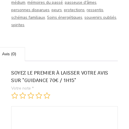
médium
,
mémoires du passé
,
passeuse d'âmes
,
personnes disparues
,
peurs
,
protections
,
ressentis
,
schémas familiaux
,
Soins énergétiques
,
souvenirs oubliés
,
spirites
Avis (0)
SOYEZ LE PREMIER À LAISSER VOTRE AVIS
SUR “GUIDANCE 70€ / 1H15”
Votre note
*