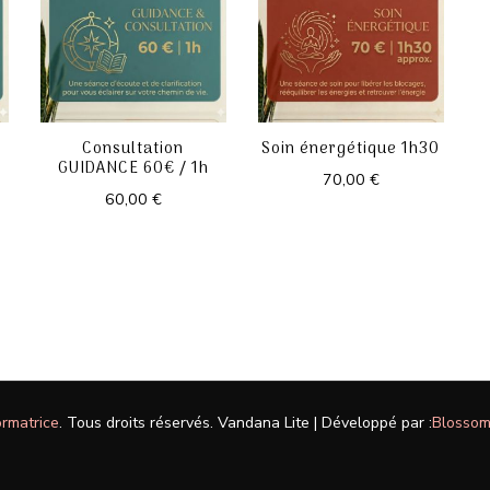
Consultation
Soin énergétique 1h30
GUIDANCE 60€ / 1h
70,00
€
60,00
€
ormatrice
. Tous droits réservés.
Vandana Lite | Développé par :
Blosso